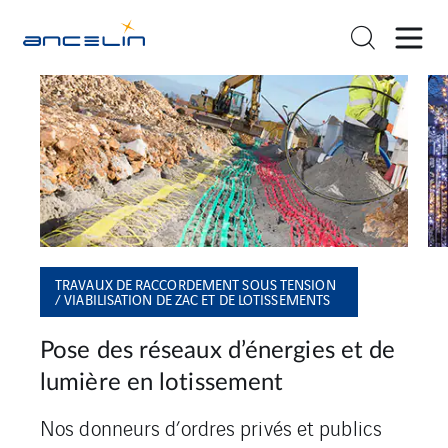
TRAVAUX DE RACCORDEMENT SOUS TENSION
/ VIABILISATION DE ZAC ET DE LOTISSEMENTS
Pose des réseaux d’énergies et de
P
lumière en lotissement
i
Nos donneurs d’ordres privés et publics