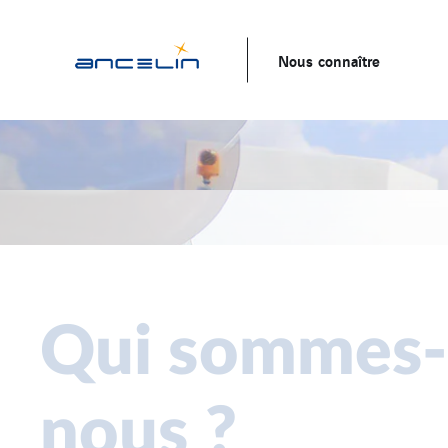
Nous connaître
Louer une
Qui sommes-
aspiratrice
Nous rejoind
nous ?