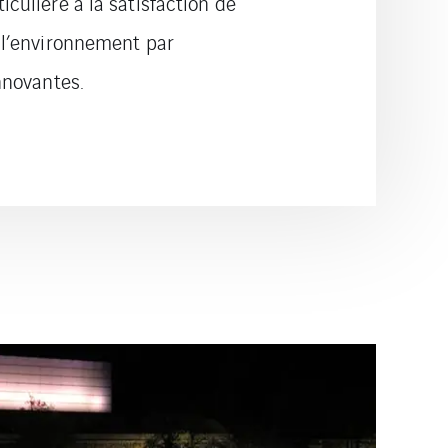
iculière à la satisfaction de
e l’environnement par
nnovantes.