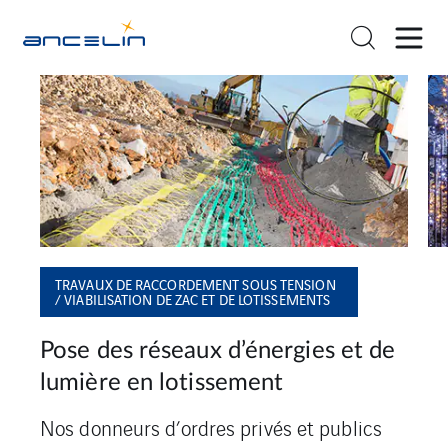
TRAVAUX DE RACCORDEMENT SOUS TENSION
/ VIABILISATION DE ZAC ET DE LOTISSEMENTS
Pose des réseaux d’énergies et de
P
lumière en lotissement
i
Nos donneurs d’ordres privés et publics